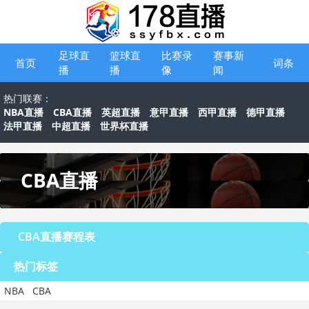
足球直
篮球直
比赛录
赛事新
首页
词条
播
播
像
闻
热门联赛：
NBA直播
CBA直播
英超直播
意甲直播
西甲直播
德甲直播
法甲直播
中超直播
世界杯直播
CBA直播
CBA直播赛程表
热门标签
NBA
CBA