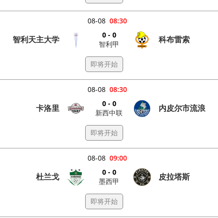
08-08
08:30
0 - 0
智利天主大学
科布雷索
智利甲
即将开始
08-08
08:30
0 - 0
卡洛里
内皮尔市流浪
新西中联
即将开始
08-08
09:00
0 - 0
杜兰戈
皮拉塔斯
墨西甲
即将开始