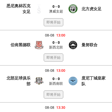
悉尼奥林匹克
0 - 0
北方虎女足
澳威女超
女足
即将开始
08-08
13:00
0 - 0
伯肯黑德联
曼努联合
新西北联
即将开始
08-08
13:00
北部足球俱乐
度尼丁城皇家
0 - 0
新西南联
部
队
即将开始
08-08
13:30