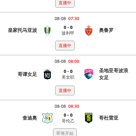
直播中
08-08
07:30
0 - 0
皇家托马亚波
奥鲁罗
玻利甲
直播中
08-08
08:00
圣地亚哥波浪
0 - 0
哥谭女足
美女职
女足
直播中
08-08
08:30
0 - 0
奎迪奥
哥杜雷亚
哥伦乙
即将开始