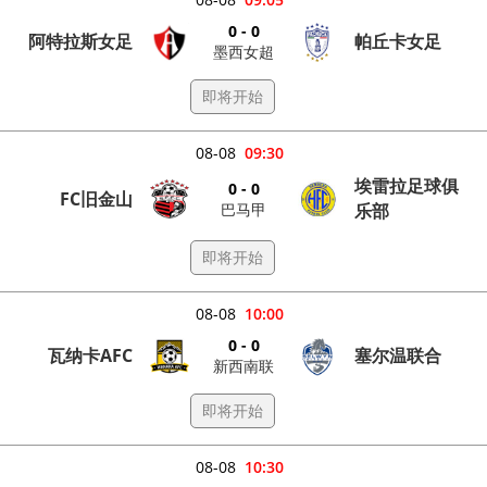
0 - 0
阿特拉斯女足
帕丘卡女足
墨西女超
即将开始
08-08
09:30
埃雷拉足球俱
0 - 0
FC旧金山
巴马甲
乐部
即将开始
08-08
10:00
0 - 0
瓦纳卡AFC
塞尔温联合
新西南联
即将开始
08-08
10:30