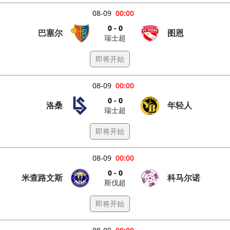
08-09
00:00
0 - 0
巴塞尔
图恩
瑞士超
即将开始
08-09
00:00
0 - 0
洛桑
年轻人
瑞士超
即将开始
08-09
00:00
0 - 0
米查路文斯
科马尔诺
斯伐超
即将开始