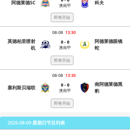
阿德莱德SC
科夫
澳南甲
即将开始
08-08
13:30
莫德柏里喷射
阿德莱德眼镜
0 - 0
澳南甲
机
蛇
即将开始
08-08
13:30
南阿德莱德黑
0 - 0
塞利斯贝瑞联
澳南甲
豹
即将开始
2026-08-09 星期日节目列表