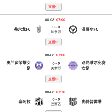
直播中
08-08
07:00
0 - 0
弗尔戈FC
温哥华FC
加拿职
直播中
08-08
07:00
奥兰多荣耀女
路易维尔竞赛
0 - 0
美女职
足
女足
直播中
08-08
07:30
0 - 0
塞阿拉
庞特普雷塔
巴西乙