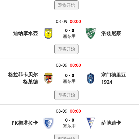
即将开始
08-09
00:00
0 - 0
迪纳摩水壶
洛兹尼察
塞尔甲
即将开始
08-09
00:00
格拉菲卡贝尔
塞门德里亚
0 - 0
塞尔甲
格莱德
1924
即将开始
08-09
00:00
0 - 0
FK梅塔拉卡
萨博迪卡
塞尔甲
即将开始