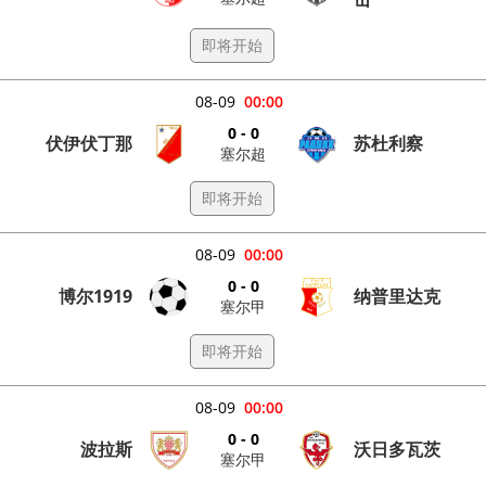
即将开始
08-09
00:00
0 - 0
伏伊伏丁那
苏杜利察
塞尔超
即将开始
08-09
00:00
0 - 0
博尔1919
纳普里达克
塞尔甲
即将开始
08-09
00:00
0 - 0
波拉斯
沃日多瓦茨
塞尔甲