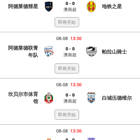
0 - 0
阿德莱德彗星
地铁之星
澳南超
即将开始
08-08
13:30
阿德莱德联青
0 - 0
帕拉山骑士
澳南超
年队
即将开始
08-08
13:30
坎贝尔市体育
0 - 0
白城伍德维尔
澳南超
馆
即将开始
08-08
13:30
0 - 0