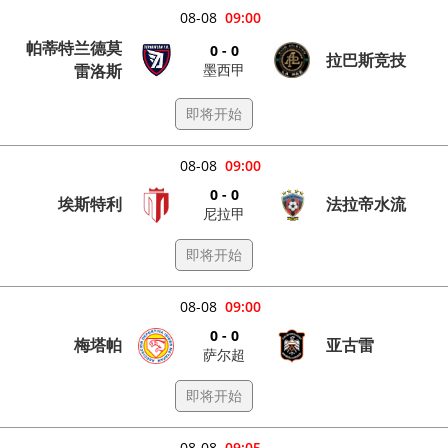
08-08
09:00
帕蒂特兰德莫
0 - 0
拉巴斯竞技
墨西甲
雷洛斯
即将开始
08-08
09:00
0 - 0
埃斯特利
法拉帝水流
尼拉甲
即将开始
08-08
09:00
0 - 0
梅塔帕
亚古雷
萨尔超
即将开始
08-08
09:05