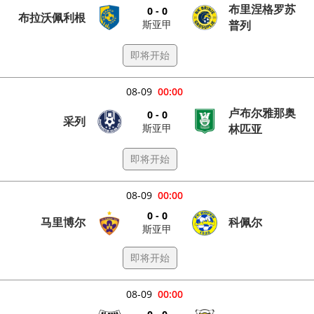
布里涅格罗苏
0 - 0
布拉沃佩利根
斯亚甲
普列
即将开始
08-09
00:00
卢布尔雅那奥
0 - 0
采列
斯亚甲
林匹亚
即将开始
08-09
00:00
0 - 0
马里博尔
科佩尔
斯亚甲
即将开始
08-09
00:00