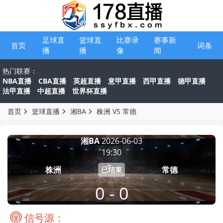
足球直
篮球直
比赛录
赛事新
首页
词条
播
播
像
闻
热门联赛：
NBA直播
CBA直播
英超直播
意甲直播
西甲直播
德甲直播
法甲直播
中超直播
世界杯直播
首页
篮球直播
湘BA
株洲 VS 常德
湘BA
2026-06-03
19:30
株洲
常德
已结束
0 - 0
信号源：