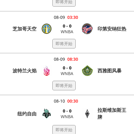
即将开始
08-09
03:30
0 - 0
芝加哥天空
印第安纳狂热
WNBA
即将开始
08-09
08:30
0 - 0
波特兰火焰
西雅图风暴
WNBA
即将开始
08-10
00:30
拉斯维加斯王
0 - 0
纽约自由
WNBA
牌
即将开始