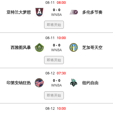
08-11
08:00
0 - 0
亚特兰大梦想
多伦多节奏
WNBA
即将开始
08-11
10:00
0 - 0
西雅图风暴
芝加哥天空
WNBA
即将开始
08-12
07:30
0 - 0
印第安纳狂热
纽约自由
WNBA
即将开始
08-12
10:00