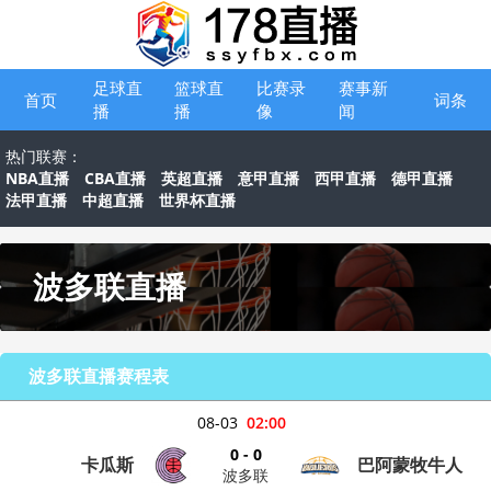
足球直
篮球直
比赛录
赛事新
首页
词条
播
播
像
闻
热门联赛：
NBA直播
CBA直播
英超直播
意甲直播
西甲直播
德甲直播
法甲直播
中超直播
世界杯直播
波多联直播
波多联直播赛程表
08-03
02:00
0 - 0
卡瓜斯
巴阿蒙牧牛人
波多联