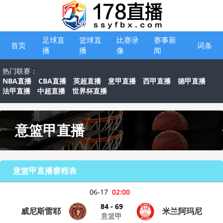
足球直
篮球直
比赛录
赛事新
首页
词条
播
播
像
闻
热门联赛：
NBA直播
CBA直播
英超直播
意甲直播
西甲直播
德甲直播
法甲直播
中超直播
世界杯直播
意篮甲直播
意篮甲直播赛程表
06-17
02:00
84 - 69
威尼斯雷耶
米兰阿玛尼
意篮甲