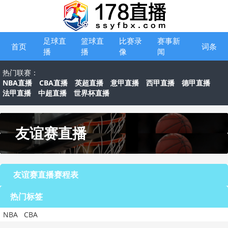
足球直
篮球直
比赛录
赛事新
首页
词条
播
播
像
闻
热门联赛：
NBA直播
CBA直播
英超直播
意甲直播
西甲直播
德甲直播
法甲直播
中超直播
世界杯直播
友谊赛直播
友谊赛直播赛程表
热门标签
NBA
CBA