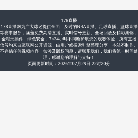
178直播
178直播网为广大球迷提供全面、及时的NBA直播、足球直播、篮球直播
等赛事服务，涵盖免费高清直播、实时信号更新、全场回放及精彩集锦，
全程无插件、绿色安全，7×24小时不间断护航您的观赛体验；所有直播
信号均来自互联网公开资源，由用户或搜索引擎整理分享，本站不制作、
不存储任何视频内容，如涉及版权问题，请联系我们，我们将第一时间处
理，感谢您的理解与支持！
页面更新时间：2026年07月29日 22时20分