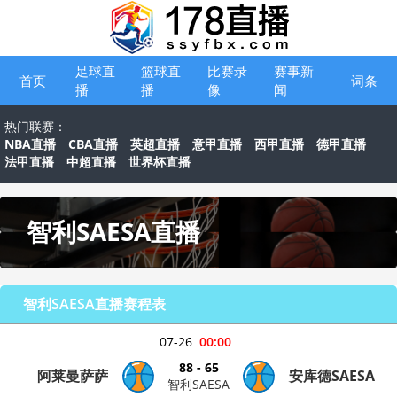
足球直
篮球直
比赛录
赛事新
首页
词条
播
播
像
闻
热门联赛：
NBA直播
CBA直播
英超直播
意甲直播
西甲直播
德甲直播
法甲直播
中超直播
世界杯直播
智利SAESA直播
智利SAESA直播赛程表
07-26
00:00
88 - 65
阿莱曼萨萨
安库德SAESA
智利SAESA