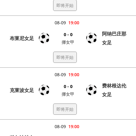
即将开始
08-09
19:00
阿纳巴庄那
0 - 0
布莱尼女足
挪女甲
女足
即将开始
08-09
19:00
费林根达伦
0 - 0
克莱波女足
挪女甲
女足
即将开始
08-09
19:00