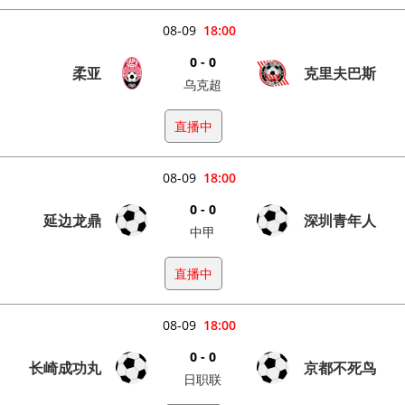
08-09
18:00
0 - 0
柔亚
克里夫巴斯
乌克超
直播中
08-09
18:00
0 - 0
延边龙鼎
深圳青年人
中甲
直播中
08-09
18:00
0 - 0
长崎成功丸
京都不死鸟
日职联