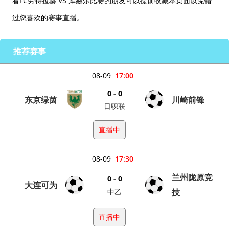
看FC劳特拉赫 VS 库赫尔比赛的朋友可以提前收藏本页面以免错
过您喜欢的赛事直播。
推荐赛事
08-09
17:00
0 - 0
东京绿茵
川崎前锋
日职联
直播中
08-09
17:30
兰州陇原竞
0 - 0
大连可为
中乙
技
直播中