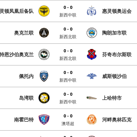
0 - 0
灵顿凤凰后备队
惠灵顿奥运会
新西中联
0 - 0
奥克兰联
陶朗加市联
新西北联
0 - 0
特恩沙伯奥克兰
芬奇布尔斯联
新西北联
0 - 0
佩托内
威斯顿沙伯
新西中联
0 - 0
岛湾联
上哈特市
新西中联
0 - 0
南霍巴特
河畔奥林匹克
澳塔超