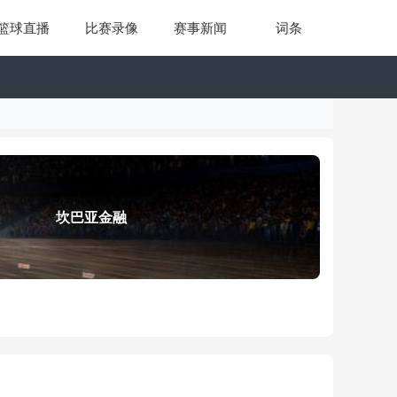
篮球直播
比赛录像
赛事新闻
词条
坎巴亚金融