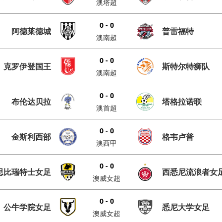
澳塔超
0 - 0
阿德莱德城
普雷福特
澳南超
0 - 0
克罗伊登国王
斯特尔特狮队
澳南超
0 - 0
布伦达贝拉
塔格拉诺联
澳首超
0 - 0
金斯利西部
格韦卢普
澳西甲
0 - 0
思比瑞特士女足
西悉尼流浪者女
澳威女超
0 - 0
公牛学院女足
悉尼大学女足
澳威女超