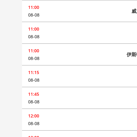
11:00
威
08-08
11:00
08-08
11:00
伊斯
08-08
11:15
08-08
11:45
08-08
12:00
08-08