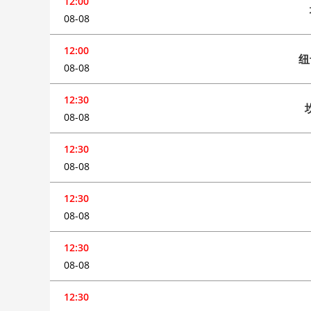
12:00
08-08
12:00
纽
08-08
12:30
08-08
12:30
08-08
12:30
08-08
12:30
08-08
12:30