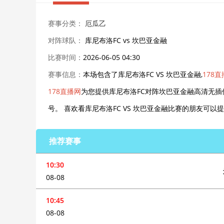
赛事分类：
厄瓜乙
对阵球队：
库尼布洛FC vs 坎巴亚金融
比赛时间：
2026-06-05 04:30
赛事信息：
本场包含了库尼布洛FC VS 坎巴亚金融,
178
178直播网
为您提供库尼布洛FC对阵坎巴亚金融高清无插
号。 喜欢看库尼布洛FC VS 坎巴亚金融比赛的朋友可
推荐赛事
10:30
08-08
10:45
08-08