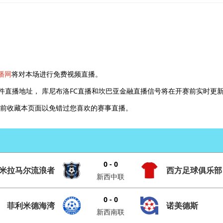
直播网
将对本场进行免费视频直播。
件直播地址， 库尼布洛FC直播和坎巴亚金融直播信号将在开赛前实时更新
以提前收藏本页面以免错过您喜欢的赛事直播。
0 - 0
米拉马尔流浪者
西方足球俱乐部
新西中联
0 - 0
菲利米德海湾
诺美德斯
新西南联