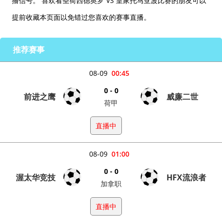
播信号。 喜欢看圣荷西德奥罗 VS 皇家托马亚波比赛的朋友可以
提前收藏本页面以免错过您喜欢的赛事直播。
推荐赛事
08-09
00:45
0 - 0
前进之鹰
威廉二世
荷甲
直播中
08-09
01:00
0 - 0
渥太华竞技
HFX流浪者
加拿职
直播中