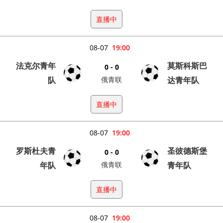
直播中
08-07
19:00
法克尔青年
莫斯科斯巴
0 - 0
队
俄青联
达青年队
直播中
08-07
19:00
罗斯杜夫青
圣彼德斯堡
0 - 0
年队
俄青联
青年队
直播中
08-07
19:00