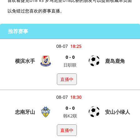
喜欢看捷克U18 VS 罗马尼亚U18比赛的朋友可以提前收藏本页面
以免错过您喜欢的赛事直播。
推荐赛事
08-07
18:25
0 - 0
横滨水手
鹿岛鹿角
日职联
直播中
08-07
18:30
0 - 0
忠南牙山
安山小绿人
韩K2联
直播中