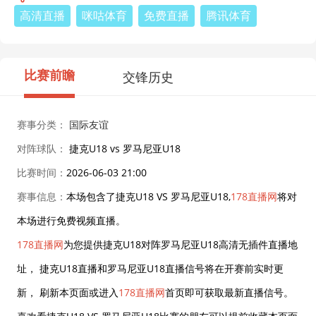
高清直播
咪咕体育
免费直播
腾讯体育
比赛前瞻
交锋历史
赛事分类：
国际友谊
对阵球队：
捷克U18 vs 罗马尼亚U18
比赛时间：
2026-06-03 21:00
赛事信息：
本场包含了捷克U18 VS 罗马尼亚U18,
178直播网
将对
本场进行免费视频直播。
178直播网
为您提供捷克U18对阵罗马尼亚U18高清无插件直播地
址， 捷克U18直播和罗马尼亚U18直播信号将在开赛前实时更
新， 刷新本页面或进入
178直播网
首页即可获取最新直播信号。