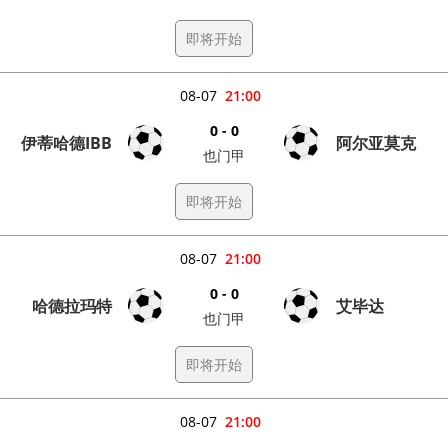
即将开始
08-07
21:00
0 - 0
伊蒂哈德IBB
阿尔亚莫克
也门甲
即将开始
08-07
21:00
0 - 0
哈德拉玛特
艾毕达
也门甲
即将开始
08-07
21:00