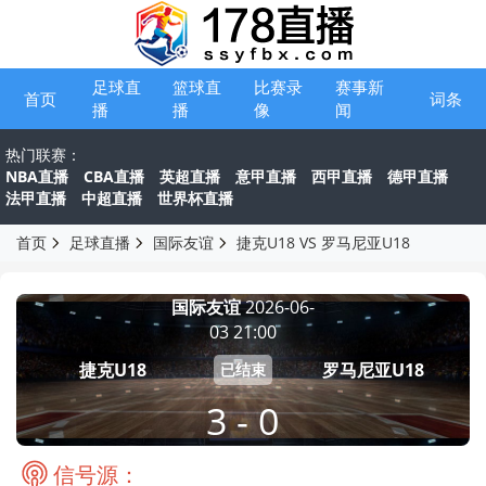
足球直
篮球直
比赛录
赛事新
首页
词条
播
播
像
闻
热门联赛：
NBA直播
CBA直播
英超直播
意甲直播
西甲直播
德甲直播
法甲直播
中超直播
世界杯直播
首页
足球直播
国际友谊
捷克U18 VS 罗马尼亚U18
国际友谊
2026-06-
03 21:00
捷克U18
罗马尼亚U18
已结束
3 - 0
信号源：