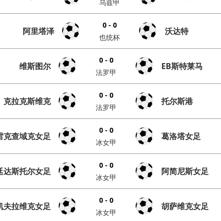
乌兹甲
0 - 0
阿里塔泽
沃达特
也统杯
0 - 0
维斯图尔
EB斯特莱马
法罗甲
0 - 0
克拉克斯维克
托尔斯港
法罗甲
0 - 0
雷克查域克女足
葛洛塔女足
冰女甲
0 - 0
廷达斯托尔女足
阿简尼斯女足
冰女甲
0 - 0
凯夫拉维克女足
胡萨维克女足
冰女甲