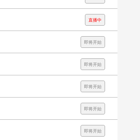
直播中
即将开始
即将开始
即将开始
即将开始
即将开始