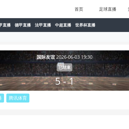
首页
足球直播
甲直播
德甲直播
法甲直播
中超直播
世界杯直播
国际友谊
2026-06-03 19:30
已结束
5 - 1
播
腾讯体育