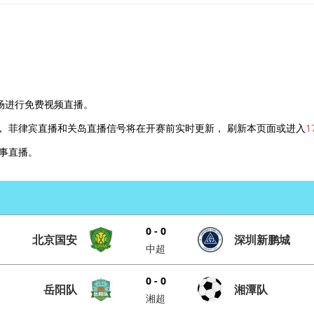
场进行免费视频直播。
， 菲律宾直播和关岛直播信号将在开赛前实时更新， 刷新本页面或进入
1
事直播。
0 - 0
北京国安
深圳新鹏城
中超
0 - 0
岳阳队
湘潭队
湘超