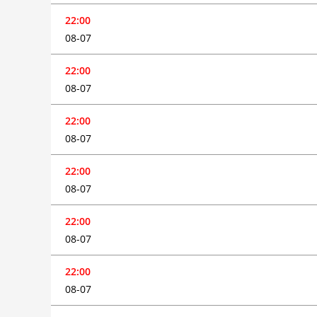
22:00
08-07
22:00
08-07
22:00
08-07
22:00
08-07
22:00
08-07
22:00
08-07