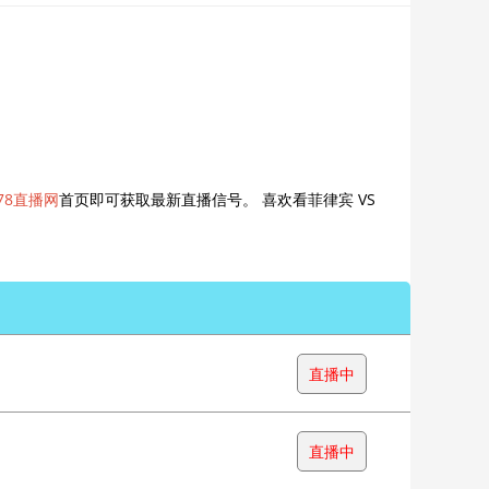
78直播网
首页即可获取最新直播信号。 喜欢看菲律宾 VS
直播中
直播中