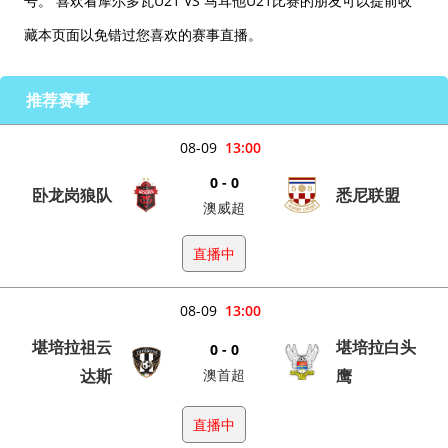
号。 喜欢看摩尔多瓦U21 VS 马耳他U21比赛的朋友可以提前收
藏本页面以免错过您喜欢的赛事直播。
推荐赛事
08-09
13:00
0 - 0
卧龙岗狼队
悉尼联盟
澳威超
直播中
08-09
13:00
堪培拉祖云
堪培拉白头
0 - 0
达斯
澳首超
鹰
直播中