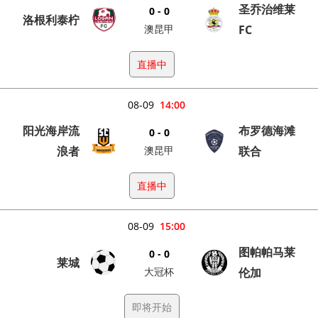
圣乔治维莱
0 - 0
洛根利泰柠
澳昆甲
FC
直播中
08-09
14:00
阳光海岸流
布罗德海滩
0 - 0
浪者
澳昆甲
联合
直播中
08-09
15:00
图帕帕马莱
0 - 0
莱城
大冠杯
伦加
即将开始