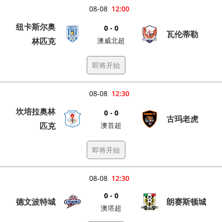
08-08
12:00
纽卡斯尔奥
0 - 0
瓦伦蒂勒
林匹克
澳威北超
即将开始
08-08
12:30
坎培拉奥林
0 - 0
古玛老虎
匹克
澳首超
即将开始
08-08
12:30
0 - 0
德文波特城
朗赛斯顿城
澳塔超