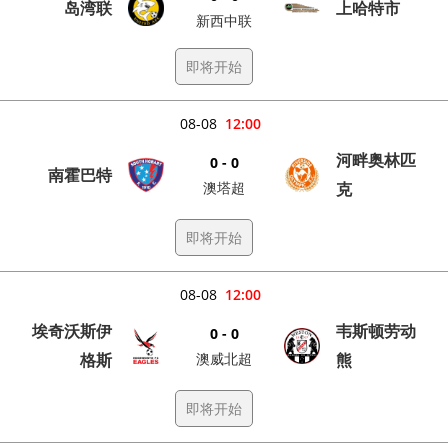
岛湾联
上哈特市
新西中联
即将开始
08-08
12:00
河畔奥林匹
0 - 0
南霍巴特
澳塔超
克
即将开始
08-08
12:00
埃奇沃斯伊
韦斯顿劳动
0 - 0
格斯
澳威北超
熊
即将开始