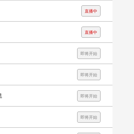
直播中
直播中
即将开始
即将开始
足
即将开始
即将开始