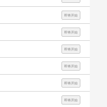
即将开始
即将开始
即将开始
即将开始
即将开始
即将开始