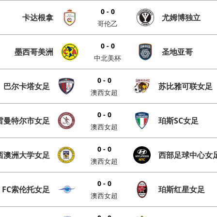
0 - 0
卡达根拿
尤姆博独立
哥伦乙
0 - 0
墨西哥美洲
圣地亚哥
中北美杯
0 - 0
巴尔卡塔女足
苏比雅可联女足
澳西女超
0 - 0
雷曼特尔市女足
珀斯SC女足
澳西女超
0 - 0
西澳洲大学女足
西部足球中心女
澳西女超
0 - 0
FC索伦托女足
珀斯红星女足
澳西女超