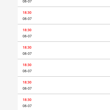
08-07
18:30
08-07
18:30
08-07
18:30
08-07
18:30
08-07
18:30
08-07
18:30
08-07