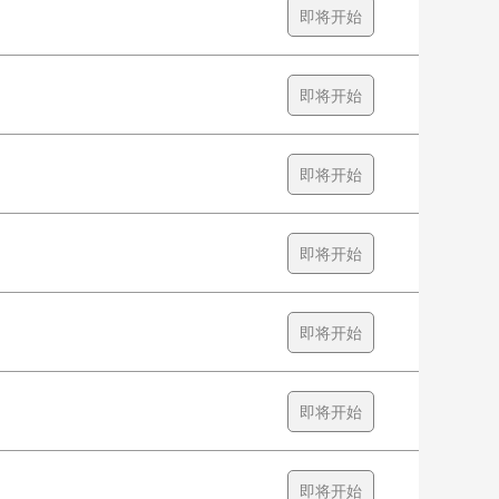
即将开始
即将开始
即将开始
即将开始
即将开始
即将开始
即将开始