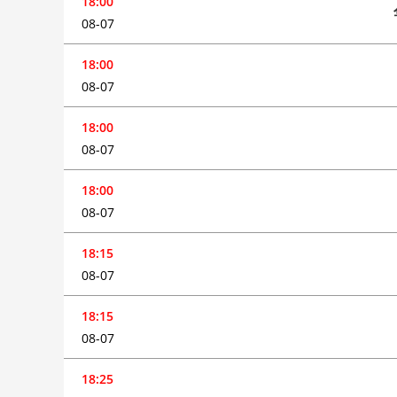
18:00
08-07
18:00
08-07
18:00
08-07
18:00
08-07
18:15
08-07
18:15
08-07
18:25