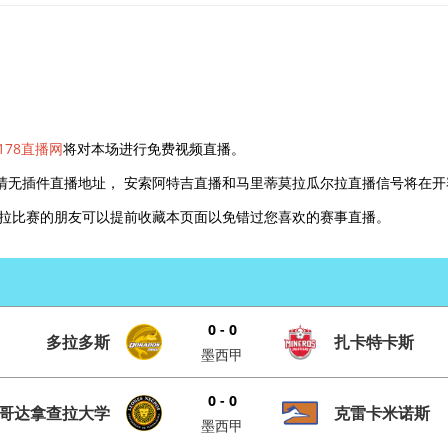
178直播网
将对本场进行免费视频直播。
清无插件直播地址， 安索阿特吉直播和马里蒂莫拉瓜尔拉直播信号将在开
瓜尔拉比赛的朋友可以提前收藏本页面以免错过您喜欢的赛事直播。
0 - 0
多拉多斯
扎卡特卡斯
墨西甲
0 - 0
哥达拿查拉大学
克雷卡米诺斯
墨西甲