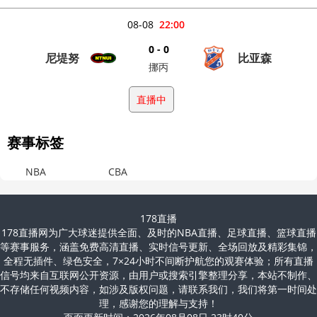
08-08
22:00
0 - 0
尼堤努
比亚森
挪丙
直播中
赛事标签
NBA
CBA
178直播
178直播网为广大球迷提供全面、及时的NBA直播、足球直播、篮球直播
等赛事服务，涵盖免费高清直播、实时信号更新、全场回放及精彩集锦，
全程无插件、绿色安全，7×24小时不间断护航您的观赛体验；所有直播
信号均来自互联网公开资源，由用户或搜索引擎整理分享，本站不制作、
不存储任何视频内容，如涉及版权问题，请联系我们，我们将第一时间处
理，感谢您的理解与支持！