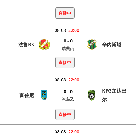
直播中
08-08
22:00
0 - 0
法鲁BS
辛内斯塔
瑞典丙
直播中
08-08
22:00
KFG加达巴
0 - 0
富佐尼
冰岛乙
尔
直播中
08-08
22:00