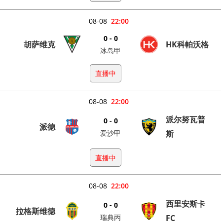
08-08
22:00
0 - 0
胡萨维克
HK科帕沃格
冰岛甲
直播中
08-08
22:00
派尔努瓦普
0 - 0
派德
爱沙甲
斯
直播中
08-08
22:00
西里安斯卡
0 - 0
拉格斯维德
瑞典丙
FC