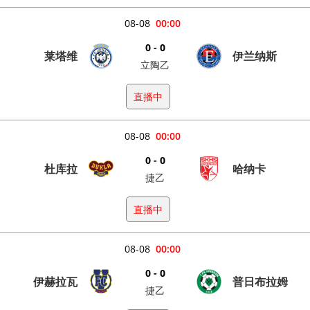
08-08
00:00
0 - 0
莱塔维
伊兰纳斯
立陶乙
直播中
08-08
00:00
0 - 0
杜库拉
哈纳卡
捷乙
直播中
08-08
00:00
0 - 0
伊赫拉瓦
普日布拉姆
捷乙