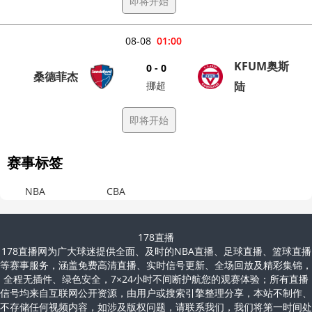
即将开始
08-08
01:00
KFUM奥斯
0 - 0
桑德菲杰
挪超
陆
即将开始
赛事标签
NBA
CBA
178直播
178直播网为广大球迷提供全面、及时的NBA直播、足球直播、篮球直播
等赛事服务，涵盖免费高清直播、实时信号更新、全场回放及精彩集锦，
全程无插件、绿色安全，7×24小时不间断护航您的观赛体验；所有直播
信号均来自互联网公开资源，由用户或搜索引擎整理分享，本站不制作、
不存储任何视频内容，如涉及版权问题，请联系我们，我们将第一时间处