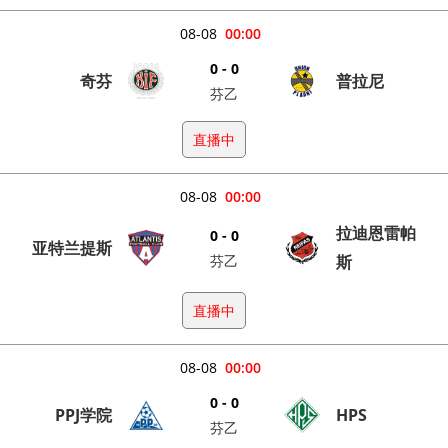
08-08
00:00
0 - 0
奇芬
普拉尼
芬乙
直播中
08-08
00:00
拉迪恩雷帕
0 - 0
亚特兰提斯
芬乙
斯
直播中
08-08
00:00
0 - 0
PPJ学院
HPS
芬乙