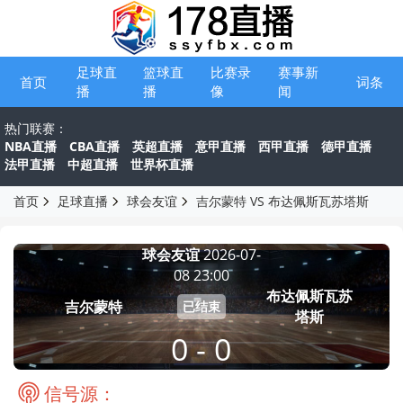
足球直
篮球直
比赛录
赛事新
首页
词条
播
播
像
闻
热门联赛：
NBA直播
CBA直播
英超直播
意甲直播
西甲直播
德甲直播
法甲直播
中超直播
世界杯直播
首页
足球直播
球会友谊
吉尔蒙特 VS 布达佩斯瓦苏塔斯
球会友谊
2026-07-
08 23:00
布达佩斯瓦苏
吉尔蒙特
已结束
塔斯
0 - 0
信号源：