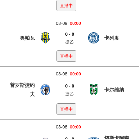
直播中
08-08
00:00
0 - 0
奥帕瓦
卡列度
捷乙
直播中
08-08
00:00
普罗斯捷约
0 - 0
卡尔维纳
夫
捷乙
直播中
08-08
00:00
切斯卡阿森
0 - 0