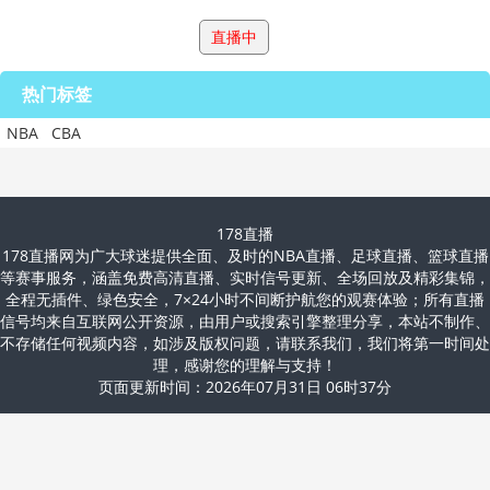
直播中
热门标签
NBA
CBA
178直播
178直播网为广大球迷提供全面、及时的NBA直播、足球直播、篮球直播
等赛事服务，涵盖免费高清直播、实时信号更新、全场回放及精彩集锦，
全程无插件、绿色安全，7×24小时不间断护航您的观赛体验；所有直播
信号均来自互联网公开资源，由用户或搜索引擎整理分享，本站不制作、
不存储任何视频内容，如涉及版权问题，请联系我们，我们将第一时间处
理，感谢您的理解与支持！
页面更新时间：2026年07月31日 06时37分