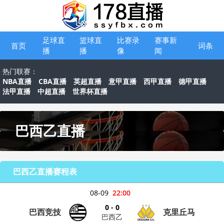
足球直
篮球直
比赛录
赛事新
首页
词条
播
播
像
闻
热门联赛：
NBA直播
CBA直播
英超直播
意甲直播
西甲直播
德甲直播
法甲直播
中超直播
世界杯直播
巴西乙直播
巴西乙直播赛程表
08-09
22:00
0 - 0
巴西竞技
克里丘马
巴西乙