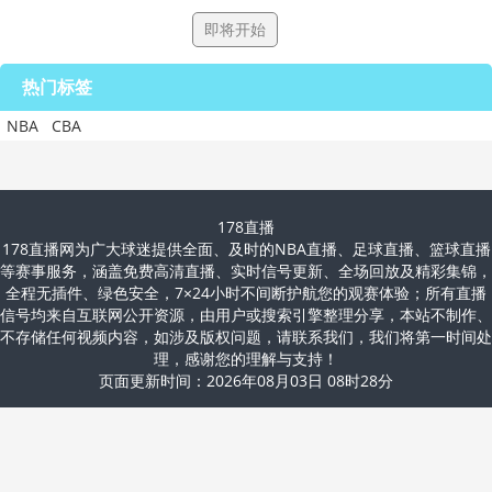
即将开始
热门标签
NBA
CBA
178直播
178直播网为广大球迷提供全面、及时的NBA直播、足球直播、篮球直播
等赛事服务，涵盖免费高清直播、实时信号更新、全场回放及精彩集锦，
全程无插件、绿色安全，7×24小时不间断护航您的观赛体验；所有直播
信号均来自互联网公开资源，由用户或搜索引擎整理分享，本站不制作、
不存储任何视频内容，如涉及版权问题，请联系我们，我们将第一时间处
理，感谢您的理解与支持！
页面更新时间：2026年08月03日 08时28分