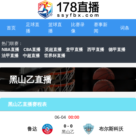
足球直
篮球直
比赛录
赛事新
首页
词条
播
播
像
闻
热门联赛：
NBA直播
CBA直播
英超直播
意甲直播
西甲直播
德甲直播
法甲直播
中超直播
世界杯直播
黑山乙直播
黑山乙直播赛程表
06-04
00:00
0 - 0
鲁达
布尔斯科沃
黑山乙