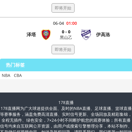
即将开始
06-04
01:00
0 - 0
泽塔
伊高洛
黑山乙
即将开始
热门标签
NBA
CBA
178直播
178直播网为广大球迷提供全面、及时的NBA直播、足球直播、篮球直播
等赛事服务，涵盖免费高清直播、实时信号更新、全场回放及精彩集锦，
全程无插件、绿色安全，7×24小时不间断护航您的观赛体验；所有直播
信号均来自互联网公开资源，由用户或搜索引擎整理分享，本站不制作、
不存储任何视频内容，如涉及版权问题，请联系我们，我们将第一时间处