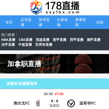
足球直
篮球直
比赛录
赛事新
首页
词条
播
播
像
闻
热门联赛：
NBA直播
CBA直播
英超直播
意甲直播
西甲直播
德甲直播
法甲直播
中超直播
世界杯直播
加拿职直播
加拿职直播赛程表
08-08
07:00
0 - 0
弗尔戈FC
温哥华FC
加拿职