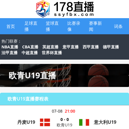
足球直
篮球直
比赛录
赛事新
首页
词条
播
播
像
闻
热门联赛：
NBA直播
CBA直播
英超直播
意甲直播
西甲直播
德甲直播
法甲直播
中超直播
世界杯直播
欧青U19直播
欧青U19直播赛程表
07-08
21:00
0 - 0
丹麦U19
意大利U19
欧青U19