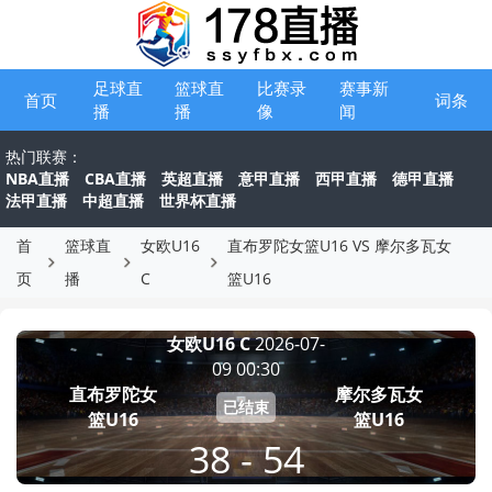
足球直
篮球直
比赛录
赛事新
首页
词条
播
播
像
闻
热门联赛：
NBA直播
CBA直播
英超直播
意甲直播
西甲直播
德甲直播
法甲直播
中超直播
世界杯直播
首
篮球直
女欧U16
直布罗陀女篮U16 VS 摩尔多瓦女
页
播
C
篮U16
女欧U16 C
2026-07-
09 00:30
直布罗陀女
摩尔多瓦女
已结束
篮U16
篮U16
38 - 54