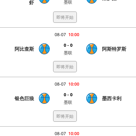
虾
墨联
即将开始
08-07
10:00
0 - 0
阿比查斯
阿斯特罗斯
墨联
即将开始
08-07
10:00
0 - 0
银色巨狼
墨西卡利
墨联
即将开始
08-07
10:00