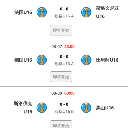
斯洛文尼亚
0 - 0
法国U16
欧锦U16 A
U16
即将开始
08-07
23:00
0 - 0
德国U16
比利时U16
欧锦U16 A
即将开始
08-08
00:00
斯洛伐克
0 - 0
黑山U16
U16
欧锦U16 B
即将开始