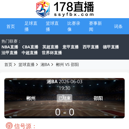
足球直
篮球直
比赛录
赛事新
首页
词条
播
播
像
闻
热门联赛：
NBA直播
CBA直播
英超直播
意甲直播
西甲直播
德甲直播
法甲直播
中超直播
世界杯直播
首页
篮球直播
湘BA
郴州 VS 邵阳
湘BA
2026-06-03
19:30
郴州
邵阳
已结束
0 - 0
信号源：