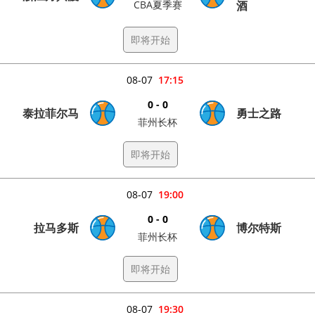
CBA夏季赛
酒
即将开始
08-07
17:15
0 - 0
泰拉菲尔马
勇士之路
菲州长杯
即将开始
08-07
19:00
0 - 0
拉马多斯
博尔特斯
菲州长杯
即将开始
08-07
19:30