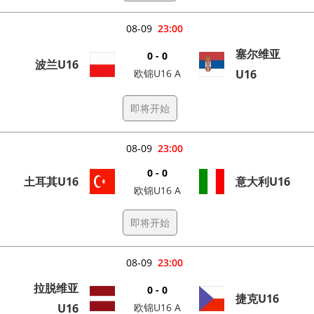
08-09
23:00
塞尔维亚
0 - 0
波兰U16
欧锦U16 A
U16
即将开始
08-09
23:00
0 - 0
土耳其U16
意大利U16
欧锦U16 A
即将开始
08-09
23:00
拉脱维亚
0 - 0
捷克U16
U16
欧锦U16 A