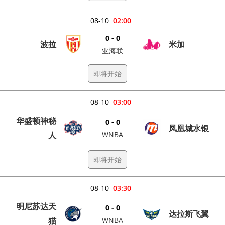
08-10
02:00
0 - 0
波拉
米加
亚海联
即将开始
08-10
03:00
华盛顿神秘
0 - 0
凤凰城水银
人
WNBA
即将开始
08-10
03:30
明尼苏达天
0 - 0
达拉斯飞翼
猫
WNBA