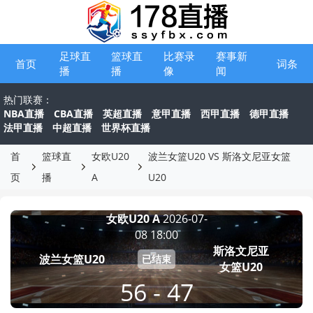
足球直
篮球直
比赛录
赛事新
首页
词条
播
播
像
闻
热门联赛：
NBA直播
CBA直播
英超直播
意甲直播
西甲直播
德甲直播
法甲直播
中超直播
世界杯直播
首
篮球直
女欧U20
波兰女篮U20 VS 斯洛文尼亚女篮
页
播
A
U20
女欧U20 A
2026-07-
08 18:00
斯洛文尼亚
波兰女篮U20
已结束
女篮U20
56 - 47