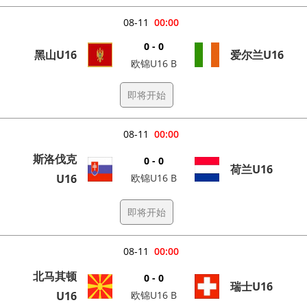
08-11
00:00
0 - 0
黑山U16
爱尔兰U16
欧锦U16 B
即将开始
08-11
00:00
斯洛伐克
0 - 0
荷兰U16
U16
欧锦U16 B
即将开始
08-11
00:00
北马其顿
0 - 0
瑞士U16
U16
欧锦U16 B