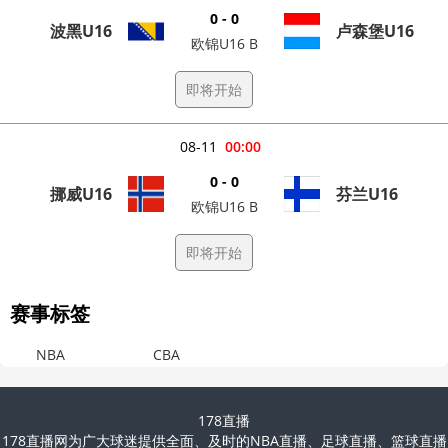
0 - 0
波黑U16
卢森堡U16
欧锦U16 B
即将开始
08-11
00:00
0 - 0
挪威U16
芬兰U16
欧锦U16 B
即将开始
赛事标签
NBA
CBA
178直播
178直播网为广大球迷提供全面、及时的NBA直播、足球直播、篮球直播