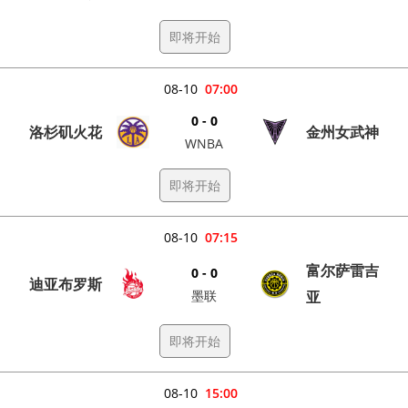
即将开始
08-10
07:00
0 - 0
洛杉矶火花
金州女武神
WNBA
即将开始
08-10
07:15
富尔萨雷吉
0 - 0
迪亚布罗斯
墨联
亚
即将开始
08-10
15:00