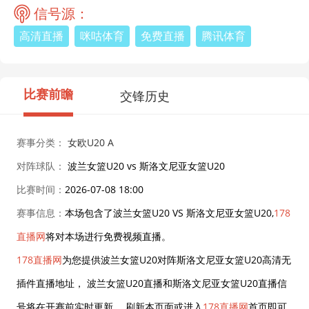
信号源：
高清直播
咪咕体育
免费直播
腾讯体育
比赛前瞻
交锋历史
赛事分类：
女欧U20 A
对阵球队：
波兰女篮U20 vs 斯洛文尼亚女篮U20
比赛时间：
2026-07-08 18:00
赛事信息：
本场包含了波兰女篮U20 VS 斯洛文尼亚女篮U20,
178
直播网
将对本场进行免费视频直播。
178直播网
为您提供波兰女篮U20对阵斯洛文尼亚女篮U20高清无
插件直播地址， 波兰女篮U20直播和斯洛文尼亚女篮U20直播信
号将在开赛前实时更新， 刷新本页面或进入
178直播网
首页即可