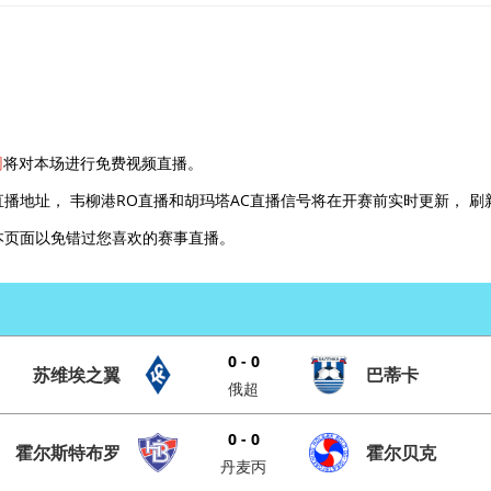
网
将对本场进行免费视频直播。
直播地址， 韦柳港RO直播和胡玛塔AC直播信号将在开赛前实时更新， 
藏本页面以免错过您喜欢的赛事直播。
0 - 0
苏维埃之翼
巴蒂卡
俄超
0 - 0
霍尔斯特布罗
霍尔贝克
丹麦丙