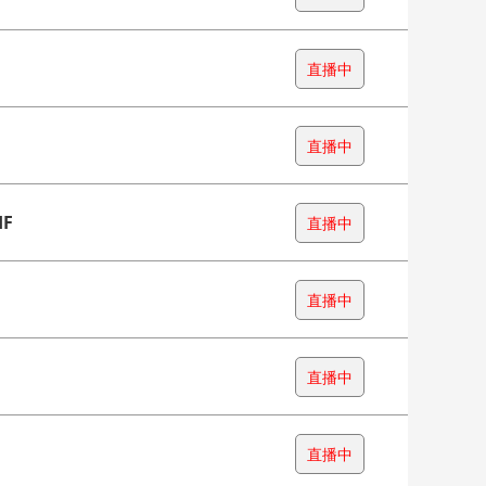
直播中
直播中
F
直播中
直播中
直播中
直播中