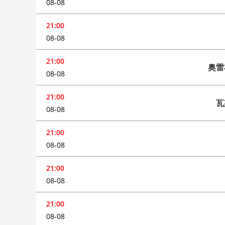
08-08
21:00
08-08
21:00
奥雷
08-08
21:00
瓦
08-08
21:00
08-08
21:00
08-08
21:00
08-08