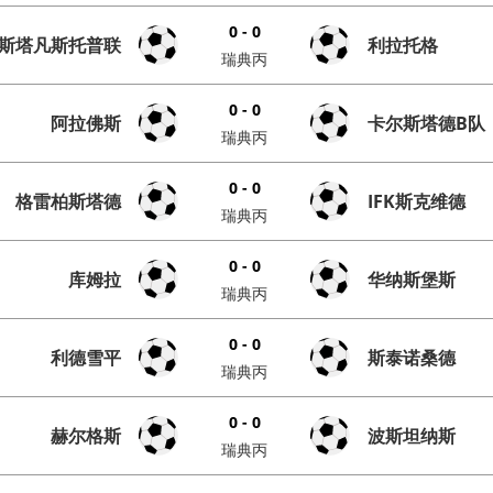
0 - 0
斯塔凡斯托普联
利拉托格
瑞典丙
0 - 0
阿拉佛斯
卡尔斯塔德B队
瑞典丙
0 - 0
格雷柏斯塔德
IFK斯克维德
瑞典丙
0 - 0
库姆拉
华纳斯堡斯
瑞典丙
0 - 0
利德雪平
斯泰诺桑德
瑞典丙
0 - 0
赫尔格斯
波斯坦纳斯
瑞典丙