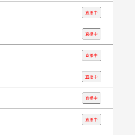
直播中
直播中
直播中
直播中
直播中
直播中