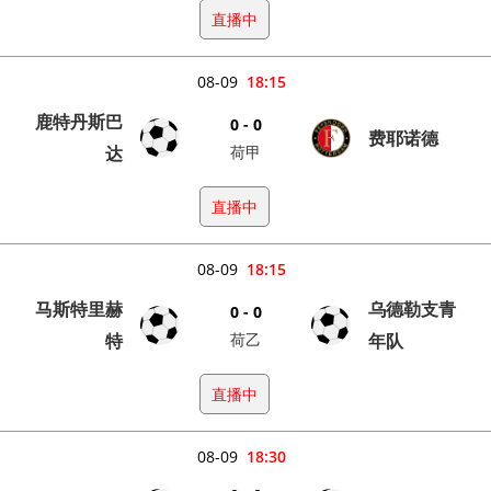
直播中
08-09
18:15
鹿特丹斯巴
0 - 0
费耶诺德
达
荷甲
直播中
08-09
18:15
马斯特里赫
乌德勒支青
0 - 0
特
荷乙
年队
直播中
08-09
18:30