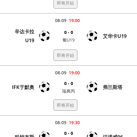
即将开始
08-09
19:00
辛达卡拉
0 - 0
艾华卡U19
U19
葡U19
即将开始
08-09
19:00
0 - 0
IFK于默奥
弗兰斯塔
瑞典丙
即将开始
08-09
19:30
0 - 0
科特布斯
汉诺威96