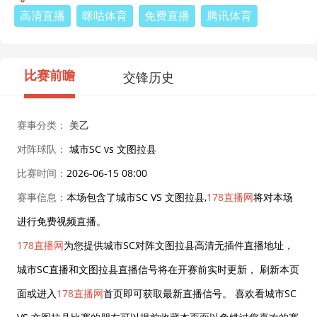
高清直播
咪咕体育
免费直播
腾讯体育
比赛前瞻
交锋历史
赛事分类：
美乙
对阵球队：
城市SC vs 文图拉县
比赛时间：
2026-06-15 08:00
赛事信息：
本场包含了城市SC VS 文图拉县,
178直播网
将对本场
进行免费视频直播。
178直播网
为您提供城市SC对阵文图拉县高清无插件直播地址，
城市SC直播和文图拉县直播信号将在开赛前实时更新， 刷新本页
面或进入
178直播网
首页即可获取最新直播信号。 喜欢看城市SC