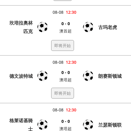
08-08
12:30
坎培拉奥林
0 - 0
古玛老虎
匹克
澳首超
即将开始
08-08
12:30
0 - 0
德文波特城
朗赛斯顿城
澳塔超
即将开始
08-08
12:30
格莱诺基骑
0 - 0
兰瑟斯顿联
士
澳塔超