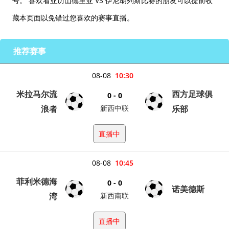
号。 喜欢看亚历山德里亚 VS 伊尼胡列斯比赛的朋友可以提前收
藏本页面以免错过您喜欢的赛事直播。
推荐赛事
08-08
10:30
米拉马尔流
西方足球俱
0 - 0
浪者
新西中联
乐部
直播中
08-08
10:45
菲利米德海
0 - 0
诺美德斯
湾
新西南联
直播中