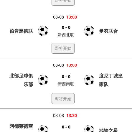
即将开始
08-08
13:00
0 - 0
伯肯黑德联
曼努联合
新西北联
即将开始
08-08
13:00
北部足球俱
度尼丁城皇
0 - 0
乐部
新西南联
家队
即将开始
08-08
13:30
阿德莱德彗
0 - 0
地铁之星