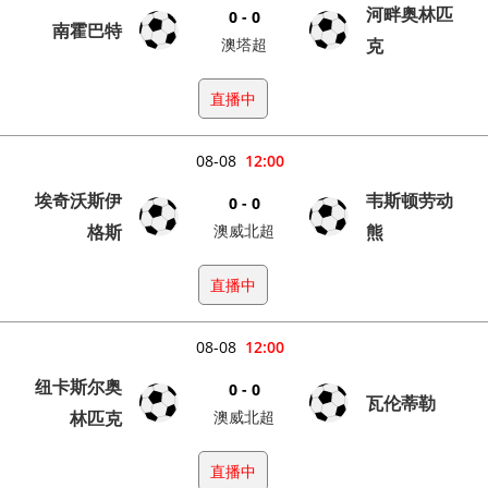
河畔奥林匹
0 - 0
南霍巴特
澳塔超
克
直播中
08-08
12:00
埃奇沃斯伊
韦斯顿劳动
0 - 0
格斯
澳威北超
熊
直播中
08-08
12:00
纽卡斯尔奥
0 - 0
瓦伦蒂勒
林匹克
澳威北超
直播中