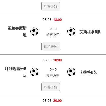
即将开始
08-06
18:00
图兰突厥斯
0 - 0
艾斯坦拿B队
坦
哈萨克甲
即将开始
08-06
18:00
叶利迈塞米B
0 - 0
卡拉特B队
队
哈萨克甲
即将开始
08-06
20:00