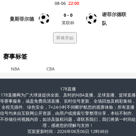
08-06
22:00
谢菲尔德联
0 - 0
曼斯菲尔德
英联杯
队
即将开始
赛事标签
NBA
CBA
178直播
178直播网为广大球迷提供全面、及时的NBA直播、足球直播、篮球直播
等赛事服务，涵盖免费高清直播、实时信号更新、全场回放及精彩集锦，
全程无插件、绿色安全，7×24小时不间断护航您的观赛体验；所有直播
信号均来自互联网公开资源，由用户或搜索引擎整理分享，本站不制作、
不存储任何视频内容，如涉及版权问题，请联系我们，我们将第一时间处
理，感谢您的理解与支持！
页面更新时间：2026年08月06日 12时48分