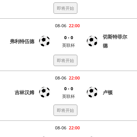
即将开始
08-06
22:00
切斯特菲尔
0 - 0
弗利特伍德
英联杯
德
即将开始
08-06
22:00
0 - 0
吉林汉姆
卢顿
英联杯
即将开始
08-06
22:00