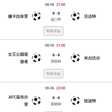
08-06
21:00
0 - 0
穆卡拉体育
沃达特
也门甲
即将开始
08-06
21:00
女王公园巡
0 - 0
米尔沃尔
游者
英联杯
即将开始
08-06
22:00
AFC温布尔
0 - 0
纽波特
登
英联杯