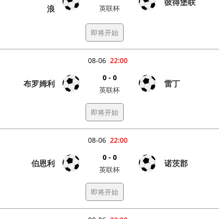
彼得堡联
浪
英联杯
即将开始
08-06
22:00
0 - 0
布罗姆利
雷丁
英联杯
即将开始
08-06
22:00
0 - 0
伯恩利
诺茨郡
英联杯
即将开始