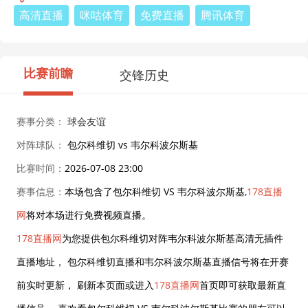
高清直播
咪咕体育
免费直播
腾讯体育
比赛前瞻
交锋历史
赛事分类：
球会友谊
对阵球队：
包尔科维切 vs 韦尔科波尔斯基
比赛时间：
2026-07-08 23:00
赛事信息：
本场包含了包尔科维切 VS 韦尔科波尔斯基,
178直播
网
将对本场进行免费视频直播。
178直播网
为您提供包尔科维切对阵韦尔科波尔斯基高清无插件
直播地址， 包尔科维切直播和韦尔科波尔斯基直播信号将在开赛
前实时更新， 刷新本页面或进入
178直播网
首页即可获取最新直