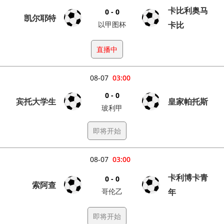
卡比利奥马
0 - 0
凯尔耶特
以甲图杯
卡比
直播中
08-07
03:00
0 - 0
宾托大学生
皇家帕托斯
玻利甲
即将开始
08-07
03:00
卡利博卡青
0 - 0
索阿查
哥伦乙
年
即将开始