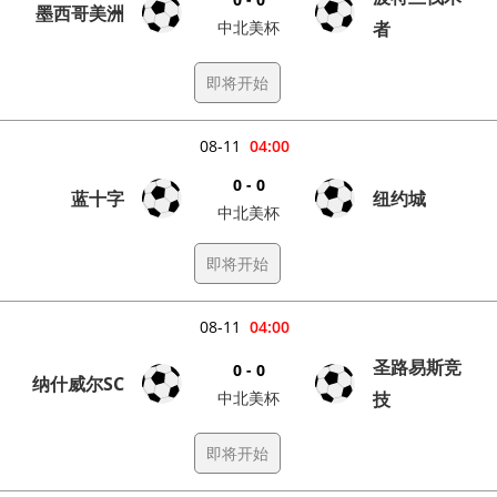
墨西哥美洲
中北美杯
者
即将开始
08-11
04:00
0 - 0
蓝十字
纽约城
中北美杯
即将开始
08-11
04:00
圣路易斯竞
0 - 0
纳什威尔SC
中北美杯
技
即将开始