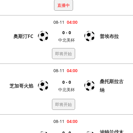
直播中
08-11
04:00
0 - 0
奥斯汀FC
普埃布拉
中北美杯
即将开始
08-11
04:00
桑托斯拉古
0 - 0
芝加哥火焰
中北美杯
纳
即将开始
08-11
04:00
波特兰伐木
0 - 0