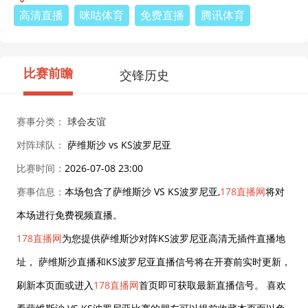
高清直播
咪咕体育
免费直播
腾讯体育
比赛前瞻
交锋历史
赛事分类：
球会友谊
对阵球队：
萨维斯沙 vs KS波罗尼亚
比赛时间：
2026-07-08 23:00
赛事信息：
本场包含了萨维斯沙 VS KS波罗尼亚,
178直播网
将对
本场进行免费视频直播。
178直播网
为您提供萨维斯沙对阵KS波罗尼亚高清无插件直播地
址， 萨维斯沙直播和KS波罗尼亚直播信号将在开赛前实时更新，
刷新本页面或进入
178直播网
首页即可获取最新直播信号。 喜欢