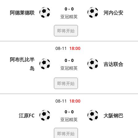
0 - 0
阿德莱德联
河内公安
亚冠精英
即将开始
08-11
18:00
阿布扎比半
0 - 0
吉达联合
岛
亚冠精英
即将开始
08-11
18:00
0 - 0
江原FC
大阪钢巴
亚冠精英
即将开始