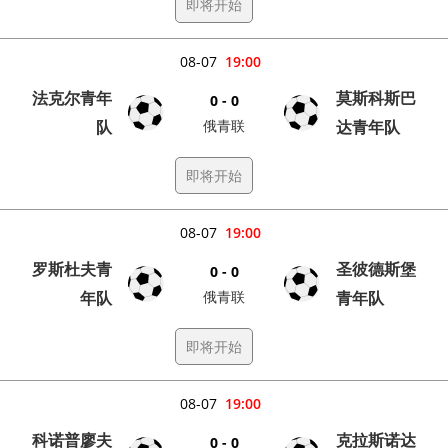
即将开始
08-07
19:00
法克尔青年
莫斯科斯巴
0 - 0
队
俄青联
达青年队
即将开始
08-07
19:00
罗斯杜夫青
圣彼德斯堡
0 - 0
年队
俄青联
青年队
即将开始
08-07
19:00
科诺普廖夫
克拉斯诺达
0 - 0