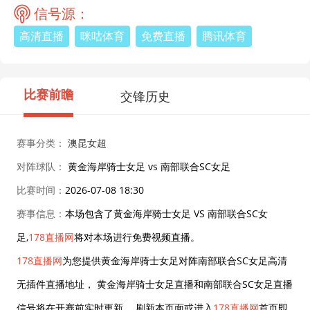
信号源：
高清直播
咪咕体育
免费直播
腾讯体育
比赛前瞻
交锋历史
赛事分类：
澳昆女超
对阵球队：
黄金海岸骑士女足 vs 南部联合SC女足
比赛时间：
2026-07-08 18:30
赛事信息：
本场包含了黄金海岸骑士女足 VS 南部联合SC女
足,
178直播网
将对本场进行免费视频直播。
178直播网
为您提供黄金海岸骑士女足对阵南部联合SC女足高清
无插件直播地址， 黄金海岸骑士女足直播和南部联合SC女足直播
信号将在开赛前实时更新， 刷新本页面或进入
178直播网
首页即