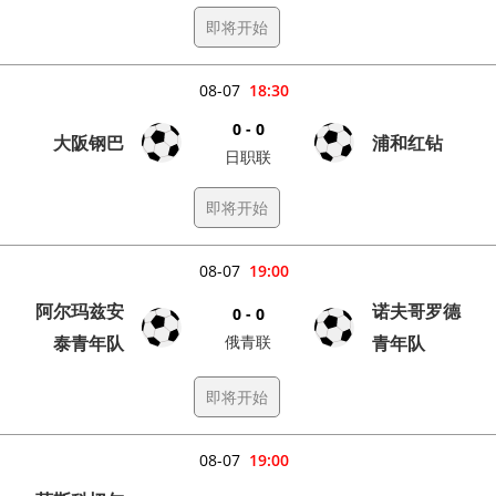
即将开始
08-07
18:30
0 - 0
大阪钢巴
浦和红钻
日职联
即将开始
08-07
19:00
阿尔玛兹安
诺夫哥罗德
0 - 0
泰青年队
俄青联
青年队
即将开始
08-07
19:00