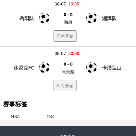
08-07
19:35
0 - 0
岳阳队
湘潭队
湘超
即将开始
08-07
20:00
0 - 0
休尼克FC
卡潘宝山
阿美超
即将开始
赛事标签
NBA
CBA