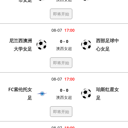
市女足
即将开始
08-07
17:00
尼兰西澳洲
西部足球中
0 - 0
大学女足
澳西女超
心女足
即将开始
08-07
17:00
FC索伦托女
珀斯红星女
0 - 0
足
澳西女超
足
即将开始
08-07
18:00