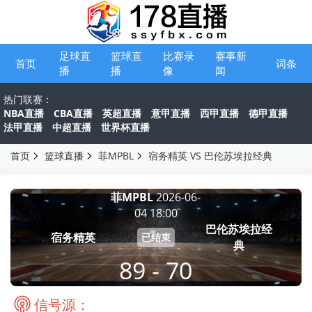
足球直
篮球直
比赛录
赛事新
首页
词条
播
播
像
闻
热门联赛：
NBA直播
CBA直播
英超直播
意甲直播
西甲直播
德甲直播
法甲直播
中超直播
世界杯直播
首页
篮球直播
菲MPBL
宿务精英 VS 巴伦苏埃拉经典
菲MPBL
2026-06-
04 18:00
巴伦苏埃拉经
宿务精英
已结束
典
89 - 70
信号源：