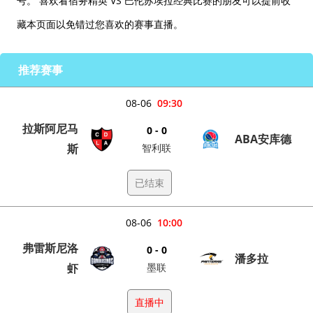
号。 喜欢看宿务精英 VS 巴伦苏埃拉经典比赛的朋友可以提前收
藏本页面以免错过您喜欢的赛事直播。
推荐赛事
08-06
09:30
拉斯阿尼马
0 - 0
ABA安库德
斯
智利联
已结束
08-06
10:00
弗雷斯尼洛
0 - 0
潘多拉
虾
墨联
直播中