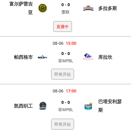
富尔萨雷吉
0 - 0
多拉多斯
亚
墨联
直播中
08-06
15:00
0 - 0
帕西格市
库拉坎
菲MPBL
即将开始
08-06
17:00
巴塔安利瑟
0 - 0
凯西织工
菲MPBL
斯
即将开始