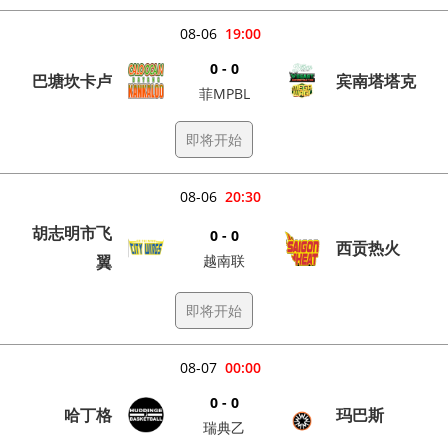
08-06
19:00
0 - 0
巴塘坎卡卢
宾南塔塔克
菲MPBL
即将开始
08-06
20:30
胡志明市飞
0 - 0
西贡热火
翼
越南联
即将开始
08-07
00:00
0 - 0
哈丁格
玛巴斯
瑞典乙