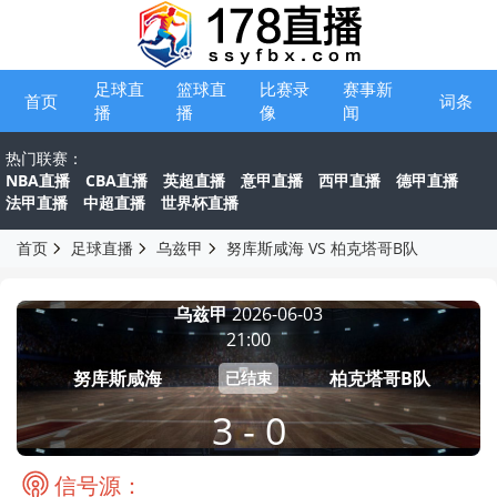
足球直
篮球直
比赛录
赛事新
首页
词条
播
播
像
闻
热门联赛：
NBA直播
CBA直播
英超直播
意甲直播
西甲直播
德甲直播
法甲直播
中超直播
世界杯直播
首页
足球直播
乌兹甲
努库斯咸海 VS 柏克塔哥B队
乌兹甲
2026-06-03
21:00
努库斯咸海
柏克塔哥B队
已结束
3 - 0
信号源：