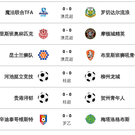
0 - 0
魔法联合TFA
罗切达尔流浪
澳昆超
0 - 0
里斯班奥林匹克
摩顿城精英
澳昆超
0 - 0
昆士兰狮队
布里斯班狮吼青
澳昆超
0 - 0
河池挺立竞技
柳州龙城
桂超
0 - 0
贵港浔郁
贺州青年人
桂超
0 - 0
辛迪泰哥维斯特
梅塔洛格布斯
罗乙