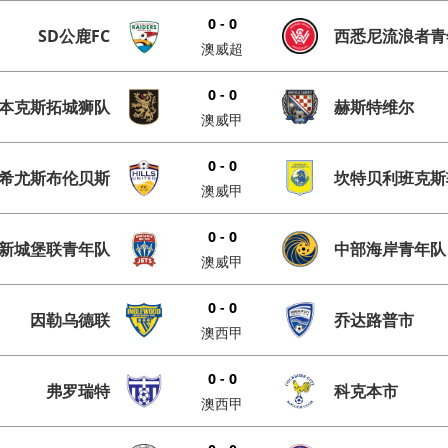
0 - 0
SD公鹿FC
西悉尼流浪者青
澳威超
0 - 0
本克斯拓城狮队
赫斯特维尔
澳威甲
0 - 0
希尤斯布伦贝斯
坎特贝利班克斯
澳威甲
0 - 0
新城堡联青年队
中部海岸青年队
澳威甲
0 - 0
因勒乌德联
乔达路普市
澳西甲
0 - 0
弗罗瑞特
科克本市
澳西甲