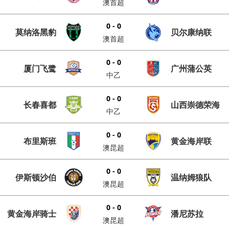
澳首超
0 - 0
莫纳洛黑豹
贝尔康纳联
澳首超
0 - 0
厦门飞鹭
广州蒲公英
中乙
0 - 0
长春喜都
山西崇德荣海
中乙
0 - 0
布里斯班
黄金海岸联
澳昆超
0 - 0
伊斯顿沙伯
温纳姆狼队
澳昆超
0 - 0
黄金海岸骑士
潘尼苏拉
澳昆超