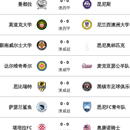
0 - 0
曼都拉
昆尼斯
澳西甲
0 - 0
莫道克大学
尼兰西澳洲大学
澳西甲
0 - 0
新南威尔士大学
悉尼奥林匹克
澳威超
0 - 0
达尔维奇希尔
麦克亚瑟公羊队
澳威甲
0 - 0
思比瑞特
黑镇市足球俱乐
澳威超
0 - 0
萨瑟兰鲨鱼
悉尼FC青年队
澳威超
0 - 0
堪培拉FC
奥康诺骑士