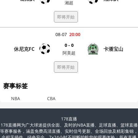
湘超
即将开始
08-07
20:00
0 - 0
休尼克FC
卡潘宝山
阿美超
即将开始
赛事标签
NBA
CBA
178直播
178直播网为广大球迷提供全面、及时的NBA直播、足球直播、篮球直播
等赛事服务，涵盖免费高清直播、实时信号更新、全场回放及精彩集锦，
全程无插件、绿色安全，7×24小时不间断护航您的观赛体验；所有直播