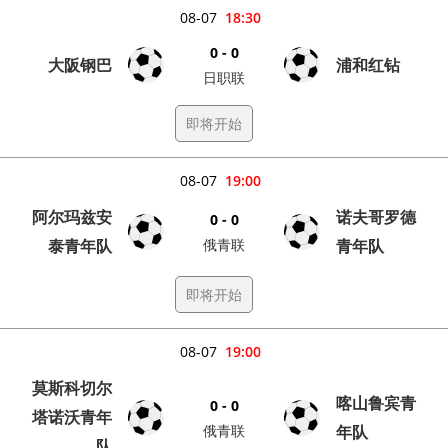
08-07
18:30
0 - 0
大阪钢巴
浦和红钻
日职联
即将开始
08-07
19:00
阿尔玛兹安
诺夫哥罗德
0 - 0
泰青年队
俄青联
青年队
即将开始
08-07
19:00
莫斯科切尔
喀山鲁宾青
0 - 0
塔诺沃青年
俄青联
年队
队