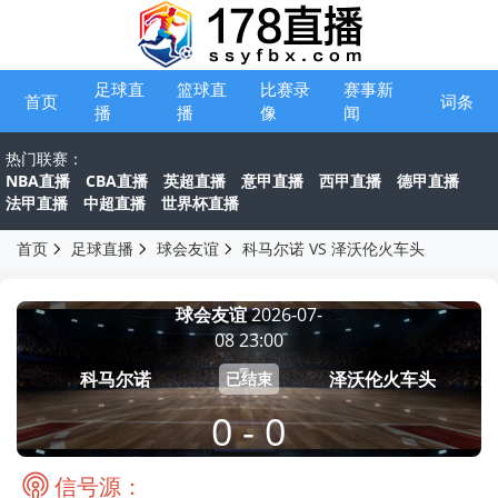
足球直
篮球直
比赛录
赛事新
首页
词条
播
播
像
闻
热门联赛：
NBA直播
CBA直播
英超直播
意甲直播
西甲直播
德甲直播
法甲直播
中超直播
世界杯直播
首页
足球直播
球会友谊
科马尔诺 VS 泽沃伦火车头
球会友谊
2026-07-
08 23:00
科马尔诺
泽沃伦火车头
已结束
0 - 0
信号源：