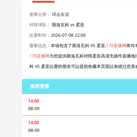
赛事分类：
球会友谊
对阵球队：
斯洛瓦科 vs 柔亚
比赛时间：
2026-07-08 22:00
赛事信息：
本场包含了斯洛瓦科 VS 柔亚,
178直播网
将对
178直播网
为您提供斯洛瓦科对阵柔亚高清无插件直播地
科 VS 柔亚比赛的朋友可以提前收藏本页面以免错过您
推荐赛事
14:00
08-09
14:00
08-09