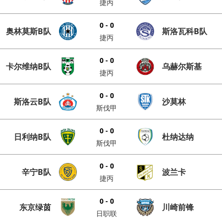
捷丙
0 - 0
奥林莫斯B队
斯洛瓦科B队
捷丙
0 - 0
卡尔维纳B队
乌赫尔斯基
捷丙
0 - 0
斯洛云B队
沙莫林
斯伐甲
0 - 0
日利纳B队
杜纳达纳
斯伐甲
0 - 0
辛宁B队
波兰卡
捷丙
0 - 0
东京绿茵
川崎前锋
日职联