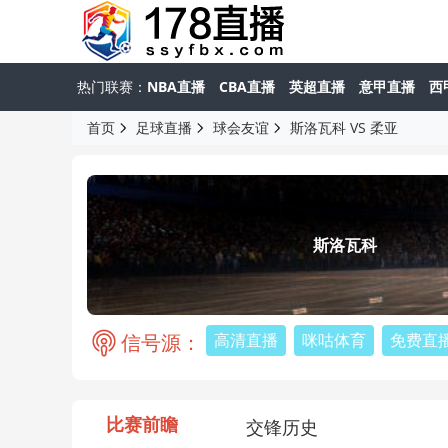
热门联赛：
NBA直播
CBA直播
英超直播
意甲直播
西
首页
足球直播
球会友谊
斯洛瓦科 VS 柔亚
斯洛瓦科
信号源：
高清直播
咪咕体育
免费直
比赛前瞻
交锋历史