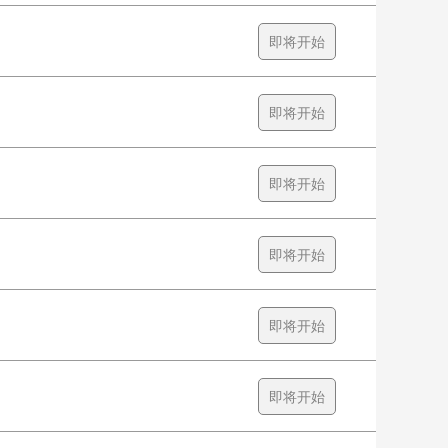
即将开始
即将开始
即将开始
即将开始
即将开始
即将开始