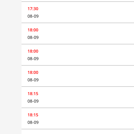
17:30
08-09
18:00
08-09
18:00
08-09
18:00
08-09
18:15
08-09
18:15
08-09