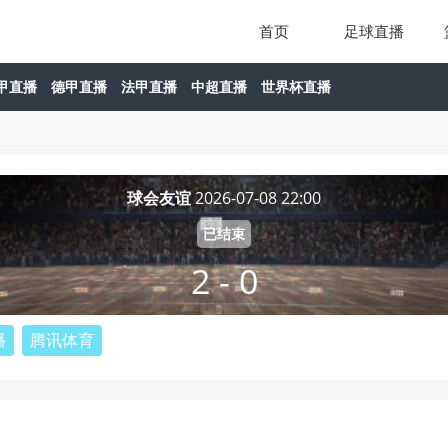
首页
足球直播
甲直播
德甲直播
法甲直播
中超直播
世界杯直播
球会友谊
2026-07-08 22:00
已结束
2 - 0
播
腾讯体育