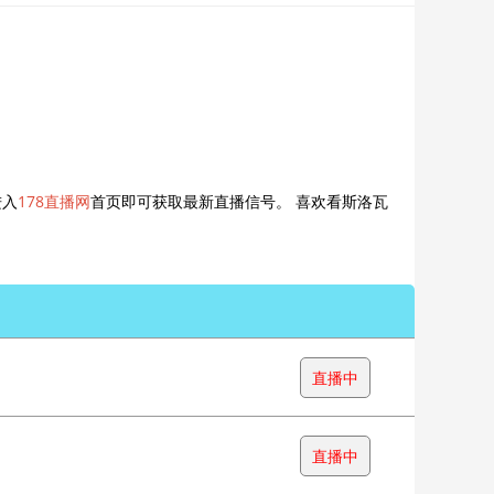
进入
178直播网
首页即可获取最新直播信号。 喜欢看斯洛瓦
直播中
直播中