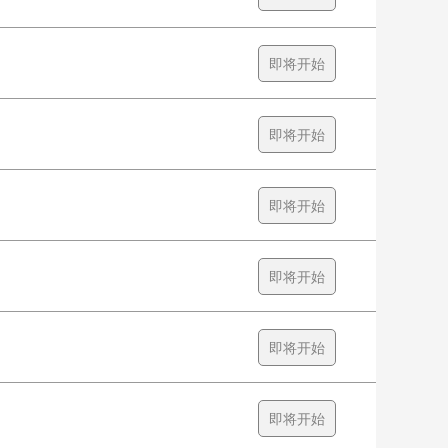
即将开始
即将开始
即将开始
即将开始
即将开始
即将开始