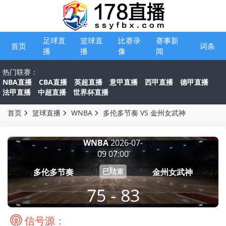
足球直
篮球直
比赛录
赛事新
首页
词条
播
播
像
闻
热门联赛：
NBA直播
CBA直播
英超直播
意甲直播
西甲直播
德甲直播
法甲直播
中超直播
世界杯直播
首页
篮球直播
WNBA
多伦多节奏 VS 金州女武神
WNBA
2026-07-
09 07:00
多伦多节奏
金州女武神
已结束
75 - 83
信号源：