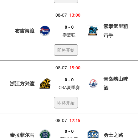
08-07
13:00
素攀武里狙
0 - 0
布吉海浪
泰篮联
击手
即将开始
08-07
15:00
青岛崂山啤
0 - 0
浙江方兴渡
CBA夏季赛
酒
即将开始
08-07
17:15
0 - 0
泰拉菲尔马
勇士之路