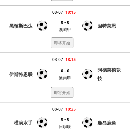
08-07
18:15
0 - 0
黑镇斯巴达
因特莱恩
澳威甲
即将开始
08-07
18:15
阿德莱德竞
0 - 0
伊斯特恩联
澳南甲
技
即将开始
08-07
18:25
0 - 0
横滨水手
鹿岛鹿角
日职联