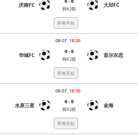
0 - 0
庆南FC
大邱FC
韩K2联
即将开始
08-07
18:30
0 - 0
华城FC
首尔衣恋
韩K2联
即将开始
08-07
18:30
0 - 0
水原三星
金海
韩K2联
即将开始