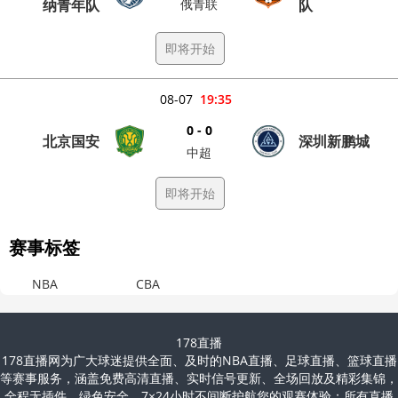
纳青年队
俄青联
队
即将开始
08-07
19:35
0 - 0
北京国安
深圳新鹏城
中超
即将开始
赛事标签
NBA
CBA
178直播
178直播网为广大球迷提供全面、及时的NBA直播、足球直播、篮球直播
等赛事服务，涵盖免费高清直播、实时信号更新、全场回放及精彩集锦，
全程无插件、绿色安全，7×24小时不间断护航您的观赛体验；所有直播