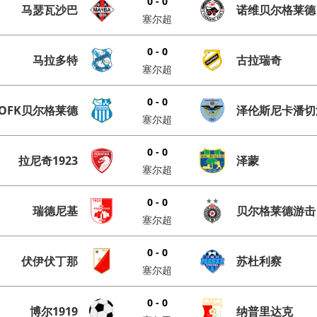
0 - 0
马瑟瓦沙巴
诺维贝尔格莱德
塞尔超
0 - 0
马拉多特
古拉瑞奇
塞尔超
0 - 0
OFK贝尔格莱德
泽伦斯尼卡潘切
塞尔超
0 - 0
拉尼奇1923
泽蒙
塞尔超
0 - 0
瑞德尼基
贝尔格莱德游击
塞尔超
0 - 0
伏伊伏丁那
苏杜利察
塞尔超
0 - 0
博尔1919
纳普里达克