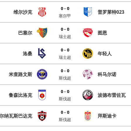
0 - 0
维尔沙克
普罗莱特023
塞尔甲
0 - 0
巴塞尔
图恩
瑞士超
0 - 0
洛桑
年轻人
瑞士超
0 - 0
米查路文斯
科马尔诺
斯伐超
0 - 0
鲁森比洛克
波德布雷佐瓦
斯伐超
0 - 0
尔纳瓦斯巴达克
拜斯迪卡
斯伐超