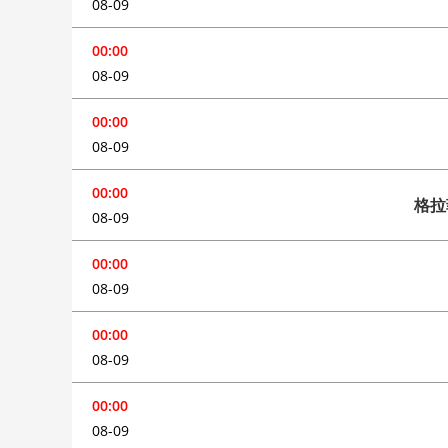
08-09
00:00
08-09
00:00
08-09
00:00
格拉
08-09
00:00
08-09
00:00
08-09
00:00
08-09