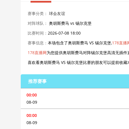
赛事分类：
球会友谊
对阵球队：
奥胡斯费马 vs 锡尔克堡
比赛时间：
2026-07-08 18:00
赛事信息：
本场包含了奥胡斯费马 VS 锡尔克堡,
178直播
178直播网
为您提供奥胡斯费马对阵锡尔克堡高清无插件
喜欢看奥胡斯费马 VS 锡尔克堡比赛的朋友可以提前收
推荐赛事
00:00
08-09
00:00
08-09