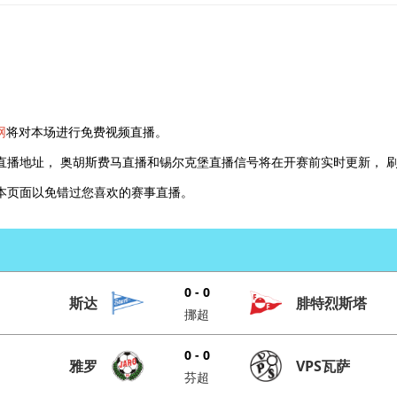
网
将对本场进行免费视频直播。
直播地址， 奥胡斯费马直播和锡尔克堡直播信号将在开赛前实时更新， 
藏本页面以免错过您喜欢的赛事直播。
0 - 0
斯达
腓特烈斯塔
挪超
0 - 0
雅罗
VPS瓦萨
芬超