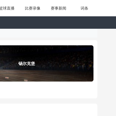
篮球直播
比赛录像
赛事新闻
词条
锡尔克堡