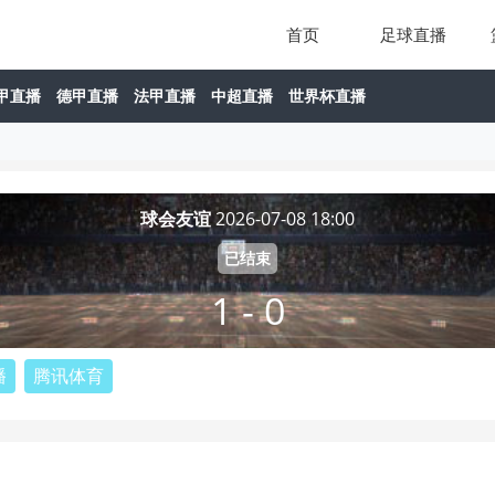
首页
足球直播
甲直播
德甲直播
法甲直播
中超直播
世界杯直播
球会友谊
2026-07-08 18:00
已结束
1 - 0
播
腾讯体育