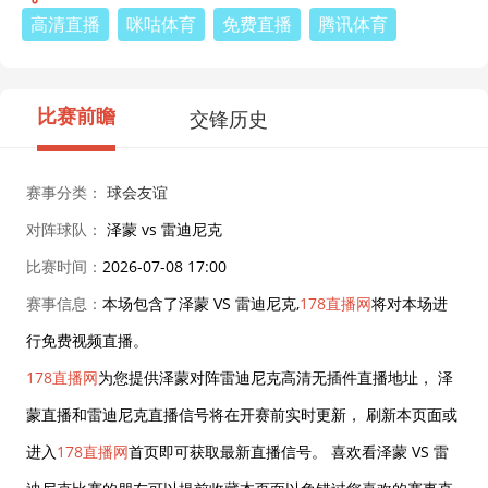
高清直播
咪咕体育
免费直播
腾讯体育
比赛前瞻
交锋历史
赛事分类：
球会友谊
对阵球队：
泽蒙 vs 雷迪尼克
比赛时间：
2026-07-08 17:00
赛事信息：
本场包含了泽蒙 VS 雷迪尼克,
178直播网
将对本场进
行免费视频直播。
178直播网
为您提供泽蒙对阵雷迪尼克高清无插件直播地址， 泽
蒙直播和雷迪尼克直播信号将在开赛前实时更新， 刷新本页面或
进入
178直播网
首页即可获取最新直播信号。 喜欢看泽蒙 VS 雷