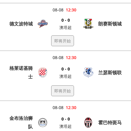
08-08
12:30
0 - 0
德文波特城
朗赛斯顿城
澳塔超
即将开始
08-08
12:30
格莱诺基骑
0 - 0
兰瑟斯顿联
士
澳塔超
即将开始
08-08
12:30
金布洛治狮
0 - 0
霍巴特斑马
队
澳塔超