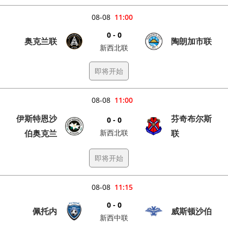
08-08
11:00
0 - 0
奥克兰联
陶朗加市联
新西北联
即将开始
08-08
11:00
伊斯特恩沙
芬奇布尔斯
0 - 0
伯奥克兰
新西北联
联
即将开始
08-08
11:15
0 - 0
佩托内
威斯顿沙伯
新西中联