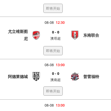
即将开始
08-08
12:30
尤立维斯图
0 - 0
东南联合
尼
澳塔超
即将开始
08-08
13:00
0 - 0
阿德莱德城
普雷福特
澳南超
即将开始
08-08
13:00